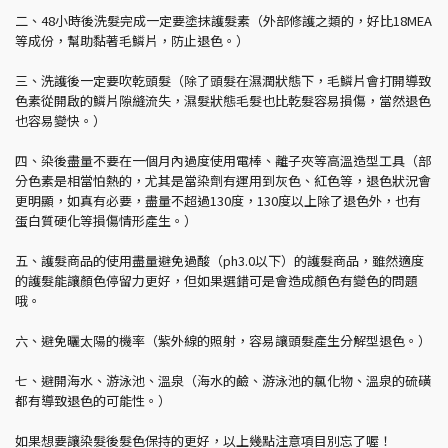
二、48小時後洗髮完成一定要塗抹護髮素（外部修護之類的，好比18MEA
等成份，幫助黏著毛鱗片，防止退色。）
三、洗護後一定要吹乾頭髮（除了頭髮在濕潤狀態下，毛鱗片會打開導致
色素從開啟的鱗片隙縫流失，濕髮狀態毛髮也比乾髮容易損傷，當然退色
也容易變快。）
四、染後盡量不要在一個月內過度使用電棒、離子夾等高溫造型工具（部
分色素是相當怕熱的，尤其是當染劑有運用到灰色、紅色等，退色狀況會
更明顯，如真有必要，盡量不超過130度，130度以上除了退色外，也有
蛋白質硬化等損傷情形產生。）
五、護髮商品的使用盡量避免過酸（ph3.0以下）的護髮商品，雖然適度
的護髮能讓顏色停留力更好，但如果選錯可是會造成顏色有變色的問題
哦。
六、避免曬太陽的機率（紫外線的照射，容易讓頭髮產生分解型退色。）
七、避開海水、游泳池、溫泉（海水的鹼、游泳池的氯化物、溫泉的硫磺
都有導致退色的可能性。）
如果想要讓染髮後髮色保持的更好，以上幾點注意項目別忘了喔！