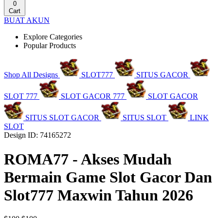
0
Cart
BUAT AKUN
Explore Categories
Popular Products
Shop All Designs
SLOT777
SITUS GACOR
SLOT 777
SLOT GACOR 777
SLOT GACOR
SITUS SLOT GACOR
SITUS SLOT
LINK
SLOT
Design ID: 74165272
ROMA77 - Akses Mudah
Bermain Game Slot Gacor Dan
Slot777 Maxwin Tahun 2026