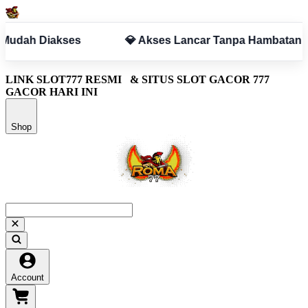
 Akses Lancar Tanpa Hambatan
✅ Aman & Terperc
LINK SLOT777 RESMI
& SITUS SLOT GACOR 777
GACOR HARI INI
Shop
Account