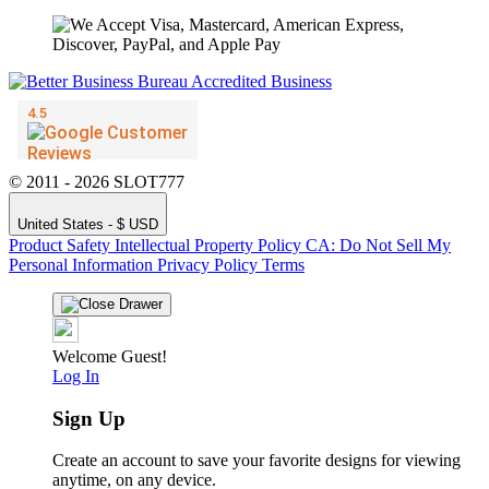
© 2011 - 2026 SLOT777
United States - $ USD
Product Safety
Intellectual Property Policy
CA: Do Not Sell My
Personal Information
Privacy Policy
Terms
Welcome Guest!
Log In
Sign Up
Create an account to save your favorite designs for viewing
anytime, on any device.