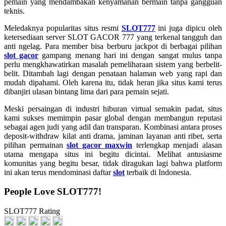
pemain yang mendambakan kenyamanan bermain tanpa gangguan
teknis.
Meledaknya popularitas situs resmi
SLOT777
ini juga dipicu oleh
ketersediaan server SLOT GACOR 777 yang terkenal tangguh dan
anti ngelag. Para member bisa berburu jackpot di berbagai pilihan
slot gacor
gampang menang hari ini dengan sangat mulus tanpa
perlu mengkhawatirkan masalah pemeliharaan sistem yang berbelit-
belit. Ditambah lagi dengan penataan halaman web yang rapi dan
mudah dipahami. Oleh karena itu, tidak heran jika situs kami terus
dibanjiri ulasan bintang lima dari para pemain sejati.
Meski persaingan di industri hiburan virtual semakin padat, situs
kami sukses memimpin pasar global dengan membangun reputasi
sebagai agen judi yang adil dan transparan. Kombinasi antara proses
deposit-withdraw kilat anti drama, jaminan layanan anti ribet, serta
pilihan permainan
slot gacor maxwin
terlengkap menjadi alasan
utama mengapa situs ini begitu dicintai. Melihat antusiasme
komunitas yang begitu besar, tidak diragukan lagi bahwa platform
ini akan terus mendominasi daftar
slot
terbaik di Indonesia.
People Love SLOT777!
SLOT777 Rating