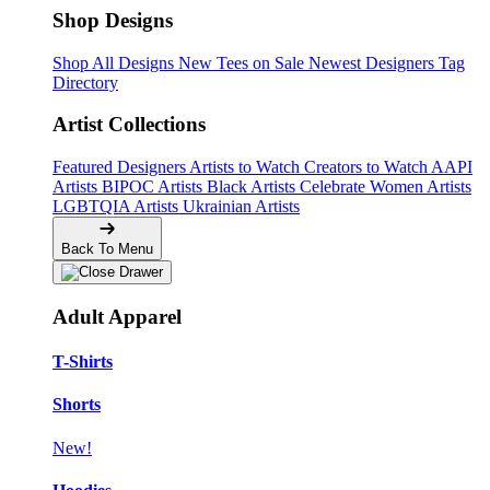
Shop Designs
Shop All Designs
New Tees on Sale
Newest Designers
Tag
Directory
Artist Collections
Featured Designers
Artists to Watch
Creators to Watch
AAPI
Artists
BIPOC Artists
Black Artists
Celebrate Women Artists
LGBTQIA Artists
Ukrainian Artists
Back To Menu
Adult Apparel
T-Shirts
Shorts
New!