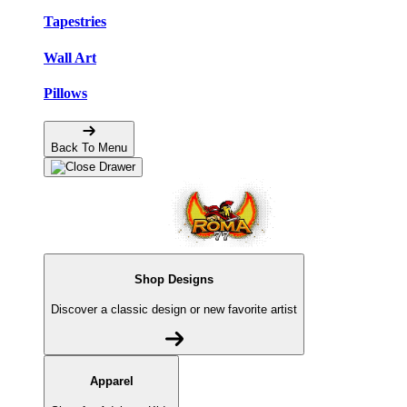
Tapestries
Wall Art
Pillows
Back To Menu
Shop Designs
Discover a classic design or new favorite artist
Apparel