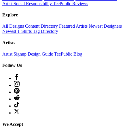
Artist
Social Responsibility
TeePublic Reviews
Explore
All Designs
Content Directory
Featured Artists
Newest Designers
Newest T-Shirts
Tag Directory
Artists
Artist Signup
Design Guide
TeePublic Blog
Follow Us
We Accept