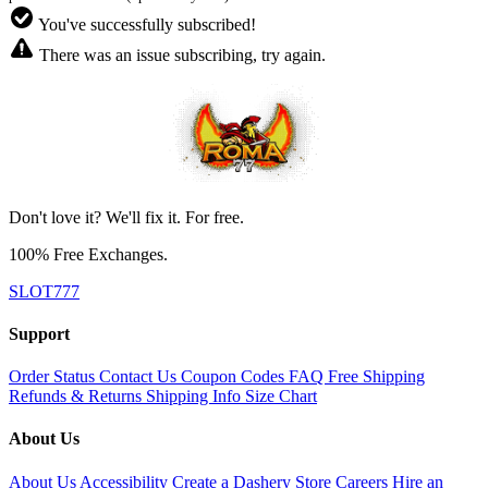
You've successfully subscribed!
There was an issue subscribing, try again.
Don't love it? We'll fix it. For free.
100% Free Exchanges.
SLOT777
Support
Order Status
Contact Us
Coupon Codes
FAQ
Free Shipping
Refunds & Returns
Shipping Info
Size Chart
About Us
About Us
Accessibility
Create a Dashery Store
Careers
Hire an