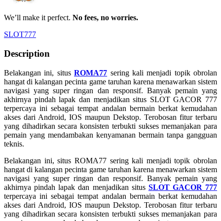
We’ll make it perfect.
No fees, no worries.
SLOT777
Description
Belakangan ini, situs
ROMA77
sering kali menjadi topik obrolan
hangat di kalangan pecinta game taruhan karena menawarkan sistem
navigasi yang super ringan dan responsif. Banyak pemain yang
akhirnya pindah lapak dan menjadikan situs SLOT GACOR 777
terpercaya ini sebagai tempat andalan bermain berkat kemudahan
akses dari Android, IOS maupun Dekstop. Terobosan fitur terbaru
yang dihadirkan secara konsisten terbukti sukses memanjakan para
pemain yang mendambakan kenyamanan bermain tanpa gangguan
teknis.
Belakangan ini, situs ROMA77 sering kali menjadi topik obrolan
hangat di kalangan pecinta game taruhan karena menawarkan sistem
navigasi yang super ringan dan responsif. Banyak pemain yang
akhirnya pindah lapak dan menjadikan situs
SLOT GACOR 777
terpercaya ini sebagai tempat andalan bermain berkat kemudahan
akses dari Android, IOS maupun Dekstop. Terobosan fitur terbaru
yang dihadirkan secara konsisten terbukti sukses memanjakan para