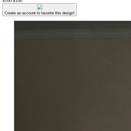
$100
$100
Create an account to favorite this design!