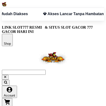
 Akses Lancar Tanpa Hambatan
✅ Aman & Terperc
LINK SLOT777 RESMI
& SITUS SLOT GACOR 777
GACOR HARI INI
Shop
Account