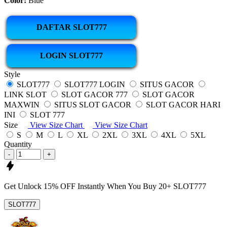
Color:
Blue
DAFTAR SLOT777
LOGIN SLOT777
Style
SLOT777
SLOT777 LOGIN
SITUS GACOR
LINK SLOT
SLOT GACOR 777
SLOT GACOR
MAXWIN
SITUS SLOT GACOR
SLOT GACOR HARI
INI
SLOT 777
Size
View Size Chart
View Size Chart
S
M
L
XL
2XL
3XL
4XL
5XL
Quantity
-
+
Get
Unlock 15%
OFF Instantly When You Buy
20+ SLOT777
SLOT777