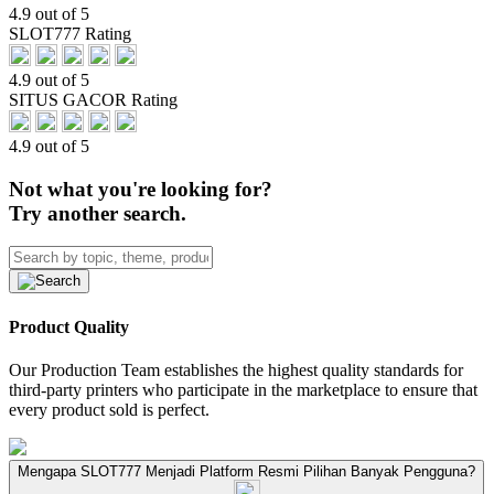
4.9 out of 5
SLOT777 Rating
4.9 out of 5
SITUS GACOR Rating
4.9 out of 5
Not what you're looking for?
Try another search.
Product Quality
Our Production Team establishes the highest quality standards for
third-party printers who participate in the marketplace to ensure that
every product sold is perfect.
Mengapa SLOT777 Menjadi Platform Resmi Pilihan Banyak Pengguna?