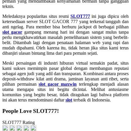
pemain yang mendambakan kenyamanan bermain tanpa gangguan
teknis.
Meledaknya popularitas situs resmi
SLOT777
ini juga dipicu oleh
ketersediaan server SLOT GACOR 777 yang terkenal tangguh dan
anti ngelag. Para member bisa berburu jackpot di berbagai pilihan
slot gacor
gampang menang hari ini dengan sangat mulus tanpa
perlu mengkhawatirkan masalah pemeliharaan sistem yang berbelit-
belit. Ditambah lagi dengan penataan halaman web yang rapi dan
mudah dipahami. Oleh karena itu, tidak heran jika situs kami terus
dibanjiri ulasan bintang lima dari para pemain sejati.
Meski persaingan di industri hiburan virtual semakin padat, situs
kami sukses memimpin pasar global dengan membangun reputasi
sebagai agen judi yang adil dan transparan. Kombinasi antara proses
deposit-withdraw kilat anti drama, jaminan layanan anti ribet, serta
pilihan permainan
slot gacor maxwin
terlengkap menjadi alasan
utama mengapa situs ini begitu dicintai. Melihat antusiasme
komunitas yang begitu besar, tidak diragukan lagi bahwa platform
ini akan terus mendominasi daftar
slot
terbaik di Indonesia.
People Love SLOT777!
SLOT777 Rating