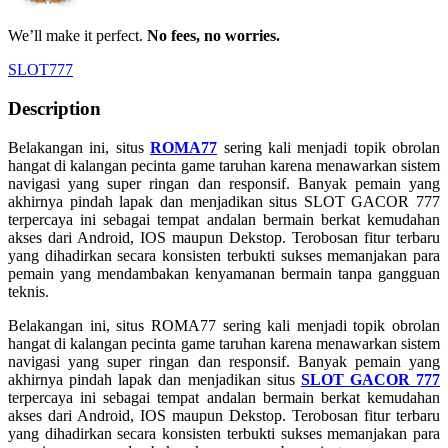
We’ll make it perfect.
No fees, no worries.
SLOT777
Description
Belakangan ini, situs
ROMA77
sering kali menjadi topik obrolan
hangat di kalangan pecinta game taruhan karena menawarkan sistem
navigasi yang super ringan dan responsif. Banyak pemain yang
akhirnya pindah lapak dan menjadikan situs SLOT GACOR 777
terpercaya ini sebagai tempat andalan bermain berkat kemudahan
akses dari Android, IOS maupun Dekstop. Terobosan fitur terbaru
yang dihadirkan secara konsisten terbukti sukses memanjakan para
pemain yang mendambakan kenyamanan bermain tanpa gangguan
teknis.
Belakangan ini, situs ROMA77 sering kali menjadi topik obrolan
hangat di kalangan pecinta game taruhan karena menawarkan sistem
navigasi yang super ringan dan responsif. Banyak pemain yang
akhirnya pindah lapak dan menjadikan situs
SLOT GACOR 777
terpercaya ini sebagai tempat andalan bermain berkat kemudahan
akses dari Android, IOS maupun Dekstop. Terobosan fitur terbaru
yang dihadirkan secara konsisten terbukti sukses memanjakan para