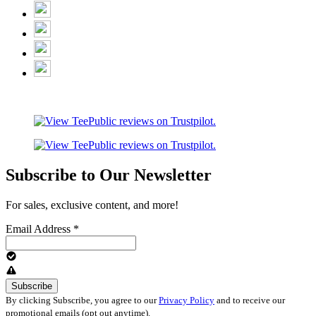
Subscribe to Our Newsletter
For sales, exclusive content, and more!
Email Address
*
By clicking Subscribe, you agree to our
Privacy Policy
and to receive our
promotional emails (opt out anytime).