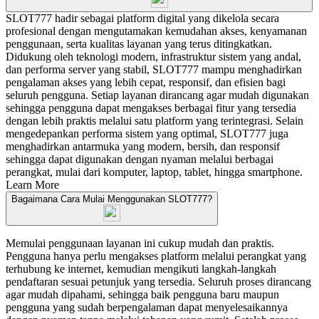
SLOT777 hadir sebagai platform digital yang dikelola secara
profesional dengan mengutamakan kemudahan akses, kenyamanan
penggunaan, serta kualitas layanan yang terus ditingkatkan.
Didukung oleh teknologi modern, infrastruktur sistem yang andal,
dan performa server yang stabil, SLOT777 mampu menghadirkan
pengalaman akses yang lebih cepat, responsif, dan efisien bagi
seluruh pengguna. Setiap layanan dirancang agar mudah digunakan
sehingga pengguna dapat mengakses berbagai fitur yang tersedia
dengan lebih praktis melalui satu platform yang terintegrasi. Selain
mengedepankan performa sistem yang optimal, SLOT777 juga
menghadirkan antarmuka yang modern, bersih, dan responsif
sehingga dapat digunakan dengan nyaman melalui berbagai
perangkat, mulai dari komputer, laptop, tablet, hingga smartphone.
Learn More
Bagaimana Cara Mulai Menggunakan SLOT777?
Memulai penggunaan layanan ini cukup mudah dan praktis.
Pengguna hanya perlu mengakses platform melalui perangkat yang
terhubung ke internet, kemudian mengikuti langkah-langkah
pendaftaran sesuai petunjuk yang tersedia. Seluruh proses dirancang
agar mudah dipahami, sehingga baik pengguna baru maupun
pengguna yang sudah berpengalaman dapat menyelesaikannya