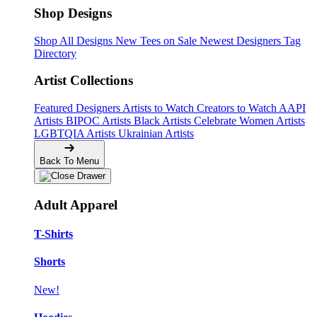
Shop Designs
Shop All Designs
New Tees on Sale
Newest Designers
Tag
Directory
Artist Collections
Featured Designers
Artists to Watch
Creators to Watch
AAPI
Artists
BIPOC Artists
Black Artists
Celebrate Women Artists
LGBTQIA Artists
Ukrainian Artists
Back To Menu
Adult Apparel
T-Shirts
Shorts
New!