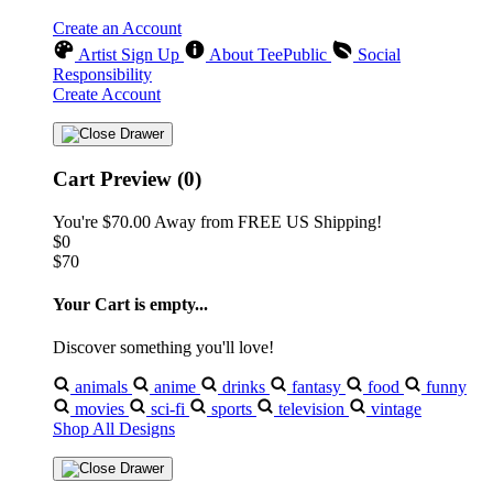
Create an Account
Artist Sign Up
About TeePublic
Social
Responsibility
Create Account
Cart Preview (0)
You're
$70.00
Away from
FREE US Shipping!
$0
$70
Your Cart is empty...
Discover something you'll love!
animals
anime
drinks
fantasy
food
funny
movies
sci-fi
sports
television
vintage
Shop All Designs