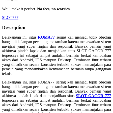
We’ll make it perfect.
No fees, no worries.
SLOT777
Description
Belakangan ini, situs
ROMA77
sering kali menjadi topik obrolan
hangat di kalangan pecinta game taruhan karena menawarkan sistem
navigasi yang super ringan dan responsif. Banyak pemain yang
akhirnya pindah lapak dan menjadikan situs SLOT GACOR 777
terpercaya ini sebagai tempat andalan bermain berkat kemudahan
akses dari Android, IOS maupun Dekstop. Terobosan fitur terbaru
yang dihadirkan secara konsisten terbukti sukses memanjakan para
pemain yang mendambakan kenyamanan bermain tanpa gangguan
teknis.
Belakangan ini, situs ROMA77 sering kali menjadi topik obrolan
hangat di kalangan pecinta game taruhan karena menawarkan sistem
navigasi yang super ringan dan responsif. Banyak pemain yang
akhirnya pindah lapak dan menjadikan situs
SLOT GACOR 777
terpercaya ini sebagai tempat andalan bermain berkat kemudahan
akses dari Android, IOS maupun Dekstop. Terobosan fitur terbaru
yang dihadirkan secara konsisten terbukti sukses memanjakan para