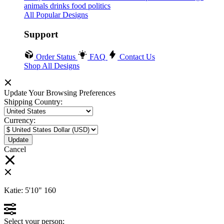
animals
drinks
food
politics
All Popular Designs
Support
Order Status
FAQ
Contact Us
Shop All Designs
Update Your Browsing Preferences
Shipping Country:
Currency:
Cancel
Katie:
5'10"
160
Select your person: