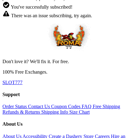
You've successfully subscribed!
There was an issue subscribing, try again.
Don't love it? We'll fix it. For free.
100% Free Exchanges.
SLOT777
Support
Order Status
Contact Us
Coupon Codes
FAQ
Free Shipping
Refunds & Returns
Shipping Info
Size Chart
About Us
About Us
Accessibility
Create a Dashery Store
Careers
Hire an