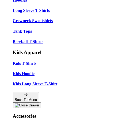
Hoodies
Long Sleeve T-Shirts
Crewneck Sweatshirts
Tank Tops
Baseball T-Shirts
Kids Apparel
Kids T-Shirts
Kids Hoodie
Kids Long Sleeve T-Shirt
Back To Menu
Accessories