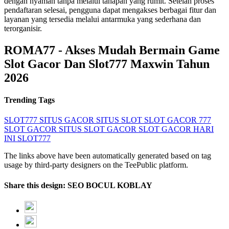
dengan nyaman tanpa melalui tahapan yang rumit. Setelah proses
pendaftaran selesai, pengguna dapat mengakses berbagai fitur dan
layanan yang tersedia melalui antarmuka yang sederhana dan
terorganisir.
ROMA77 - Akses Mudah Bermain Game
Slot Gacor Dan Slot777 Maxwin Tahun
2026
Trending Tags
SLOT777
SITUS GACOR
SITUS SLOT
SLOT GACOR 777
SLOT GACOR
SITUS SLOT GACOR
SLOT GACOR HARI
INI
SLOT777
The links above have been automatically generated based on tag
usage by third-party designers on the TeePublic platform.
Share this design: SEO BOCUL KOBLAY