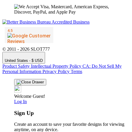
© 2011 - 2026 SLOT777
United States - $ USD
Product Safety
Intellectual Property Policy
CA: Do Not Sell My
Personal Information
Privacy Policy
Terms
Welcome Guest!
Log In
Sign Up
Create an account to save your favorite designs for viewing
anytime, on any device.