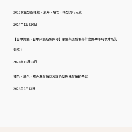
2025女生髮型推薦，瀏海、層次、捲髮流行元素
2024年12月20日
【台中燙髮、台中染髮造型團隊】染髮與燙髮後為什麼要48小時後才能洗
髮呢？
2024年10月03日
補色、增色、矯色洗髮精以及護色型態洗髮精的差異
2024年9月13日