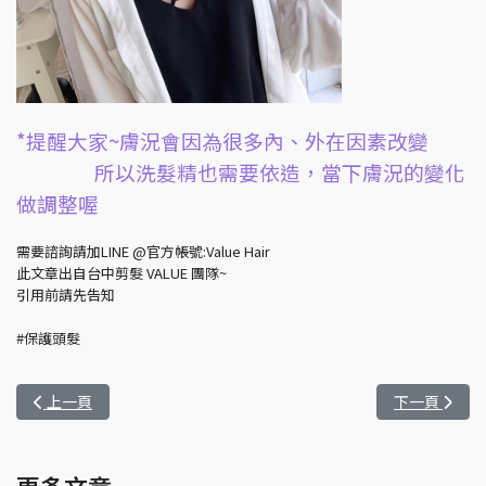
*提醒大家~膚況會因為很多內、外在因素改變
所以洗髮精也需要依造，當下膚況的變化
做調整喔
需要諮詢請加LINE @官方帳號:Value Hair
此文章出自台中剪髮 VALUE 團隊~
引用前請先告知
#保護頭髮
上一篇文章: 為什麼每天洗頭了，頭皮還是會有異味
下一篇文章:
上一頁
下一頁
更多文章