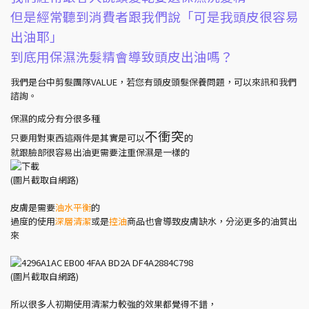
但是經常聽到消費者跟我們說「可是我頭皮很容易
出油耶」
到底用保濕洗髮精會導致頭皮出油嗎？
我們是台中剪髮團隊VALUE，若您有頭皮頭髮保養問題，可以來訊和我們
諮詢。
保濕的成分有分很多種
不衝突
只要用對東西這兩件是其實是可以
的
就跟臉部很容易出油更需要注重保濕是一樣的
(圖片截取自網路)
皮膚是需要
油水平衡
的
過度的使用
深層清潔
或是
控油
商品也會導致皮膚缺水，分泌更多的油質出
來
(圖片截取自網路)
所以很多人初期使用清潔力較強的效果都覺得不錯，