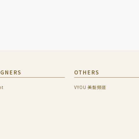
IGNERS
OTHERS
nt
VYOU 美髮頻道