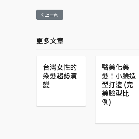
上一篇文章: 滿意的髮色想要補色回去，卻產生失誤
上一頁
更多文章
台灣女性的
醫美化美
染髮趨勢演
髮！小臉造
變
型打造 (完
美臉型比
例)