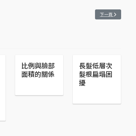
該如何補救!?
下一篇文章: 你的
下一頁
比例與臉部
長髮低層次
面積的關係
髮根扁塌困
擾