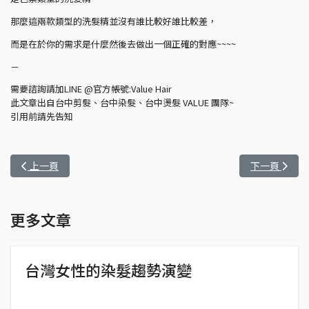
那麼這兩款類型的洗髮精並沒有誰比較好誰比較差，
而是在於你的需求是什麼然後去做出一個正確的對應~~~~
－
需要諮詢請加LINE @官方帳號:Value Hair
此文章出自台中剪髮、台中染髮、台中燙髮 VALUE 團隊~
引用前請先告知
上一篇文章: 【台中燙髮、台中染髮造型團隊】染髮與燙髮後為什麼
下一篇文章: 
上一頁
下一頁
更多文章
台灣女性的染髮趨勢演變