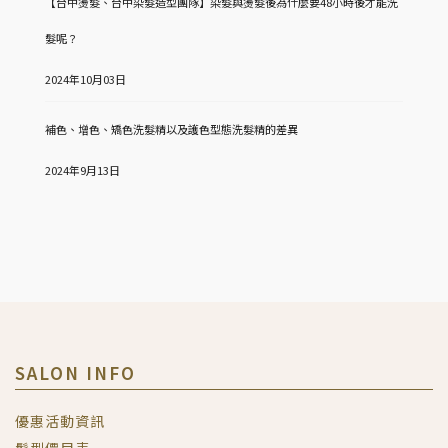
【台中燙髮、台中染髮造型團隊】染髮與燙髮後為什麼要48小時後才能洗
髮呢？
2024年10月03日
補色、增色、矯色洗髮精以及護色型態洗髮精的差異
2024年9月13日
SALON INFO
優惠活動資訊