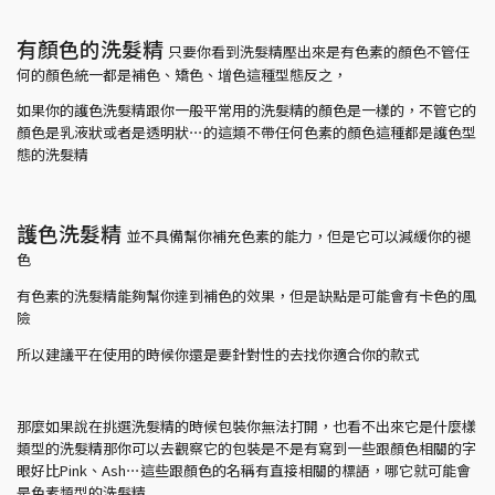
有顏色的洗髮精
只要你看到洗髮精壓出來是有色素的顏色不管任
何的顏色統一都是補色、矯色、增色這種型態反之，
如果你的護色洗髮精跟你一般平常用的洗髮精的顏色是一樣的，不管它的
顏色是乳液狀或者是透明狀⋯的這類不帶任何色素的顏色這種都是護色型
態的洗髮精
護色洗髮精
並不具備幫你補充色素的能力，但是它可以減緩你的褪
色
有色素的洗髮精能夠幫你達到補色的效果，但是缺點是可能會有卡色的風
險
所以建議平在使用的時候你還是要針對性的去找你適合你的款式
那麼如果說在挑選洗髮精的時候包裝你無法打開，也看不出來它是什麼樣
類型的洗髮精那你可以去觀察它的包裝是不是有寫到一些跟顏色相關的字
眼好比Pink、Ash⋯這些跟顏色的名稱有直接相關的標語，哪它就可能會
是色素類型的洗髮精