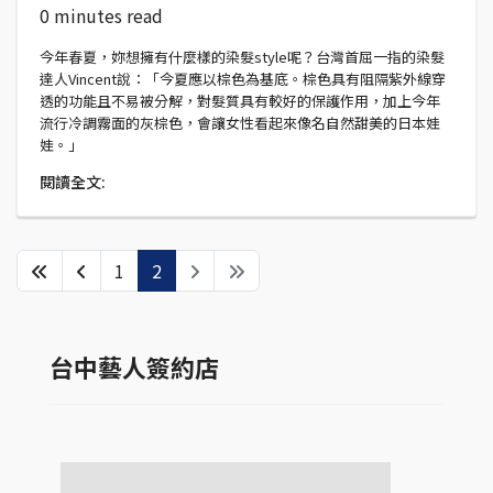
0 minutes read
今年春夏，妳想擁有什麼樣的染髮style呢？台灣首屈一指的染髮
達人Vincent說：「今夏應以棕色為基底。棕色具有阻隔紫外線穿
透的功能且不易被分解，對髮質具有較好的保護作用，加上今年
流行冷調霧面的灰棕色，會讓女性看起來像名自然甜美的日本娃
娃。」
閱讀全文:
1
2
台中藝人簽約店