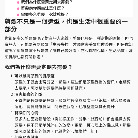
我們為什麼需要定期去剪髮？
剪髮前你應該注意什麼？
需要多久剪髮一次比較好？
剪髮不只是一個造型，也是生活中很重要的一
部分
你都是多久剪頭髮呢？對有些人來說，剪髮已經是一種定期的習慣；但也
有些人，可能要等到頭髮「生長失控」才願意去美髮店做整理。但是你知
道嗎？剪髮其實不只是為了讓自己變好看，它和你的心情、生活品質，甚
至健康也都有關係喔！
我們為什麼需要定期去剪髮？
可以維持頭髮的健康度
頭髮久了就會出現分岔、斷裂，這些都是頭髮受損的警訊。定期剪
去髮尾，可以幫助頭髮保持整潔和健康。
清爽整齊的外型
不管你是長髮還是短髮，頭髮的長度與層次一旦跑掉，就容易顯得
凌亂。剪髮能讓髮型回到最佳狀態，也讓整體氣質更提升。
轉換你的心情
很多人在面對新階段（例如換工作、分手、旅行前）都會選擇去剪
頭髮，這不只是單純外在的改變，更是一種心理上的儀式感。新髮
型可以帶來新的氣象，也讓你的心境煥然一新！
促進頭皮健康