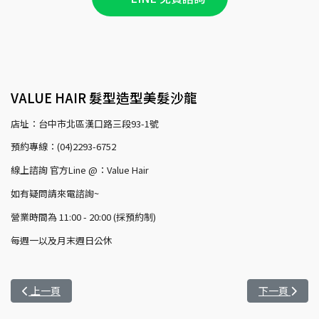
VALUE HAIR 髮型造型美髮沙龍
店址：台中市北區漢口路三段93-1號
預約專線：(04)2293-6752
線上諮詢 官方Line @：Value Hair
如有疑問請來電諮詢~
營業時間為 11:00 - 20:00 (採預約制)
每週一以及月末週日公休
上一篇文章: 身為上班族的你，為什麼需要定期去整理剪頭髮？
下一篇文章:
上一頁
下一頁