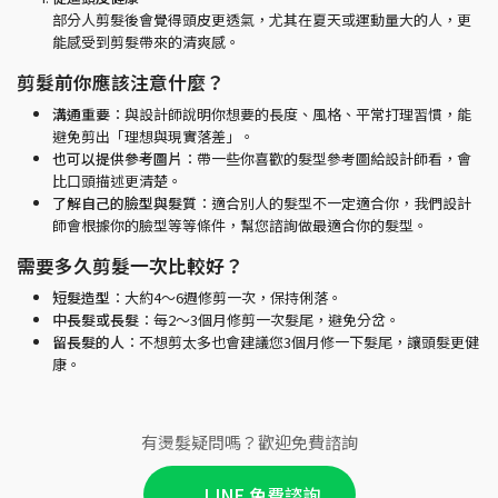
部分人剪髮後會覺得頭皮更透氣，尤其在夏天或運動量大的人，更
能感受到剪髮帶來的清爽感。
剪髮前你應該注意什麼？
溝通重要
：與設計師說明你想要的長度、風格、平常打理習慣，能
避免剪出「理想與現實落差」。
也可以提供參考圖片
：帶一些你喜歡的髮型參考圖給設計師看，會
比口頭描述更清楚。
了解自己的臉型與髮質
：適合別人的髮型不一定適合你，我們設計
師會根據你的臉型等等條件，幫您諮詢做最適合你的髮型。
需要多久剪髮一次比較好？
短髮造型
：大約4～6週修剪一次，保持俐落。
中長髮或長髮
：每2～3個月修剪一次髮尾，避免分岔。
留長髮的人
：不想剪太多也會建議您3個月修一下髮尾，讓頭髮更健
康。
有燙髮疑問嗎？歡迎免費諮詢
LINE 免費諮詢